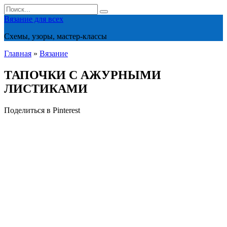
Перейти
Search
к
for:
Вязание для всех
контенту
Схемы, узоры, мастер-классы
Главная
»
Вязание
ТАПОЧКИ С АЖУРНЫМИ
ЛИСТИКАМИ
Поделиться в Pinterest