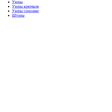
Узоры
Узоры крючком
Узоры спицами
Шторы