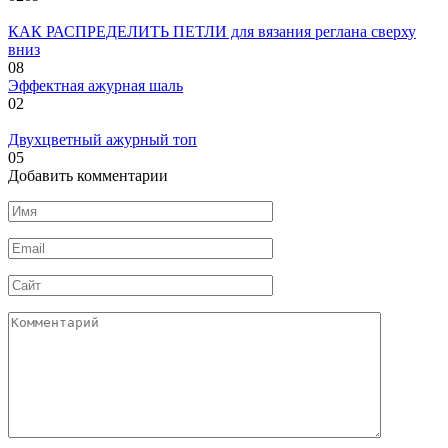
КАК РАСПРЕДЕЛИТЬ ПЕТЛИ для вязания реглана сверху
вниз
0
8
Эффектная ажурная шаль
0
2
Двухцветный ажурный топ
0
5
Добавить комментарии
Имя
*
Email
*
Сайт
Комментарий