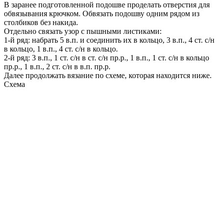
В заранее подготовленной подошве проделать отверстия для
обвязывания крючком. Обвязать подошву одним рядом из
столбиков без накида.
Отдельно связать узор с пышными листиками:
1-й ряд: набрать 5 в.п. и соединить их в кольцо, 3 в.п., 4 ст. с/н
в кольцо, 1 в.п., 4 ст. с/н в кольцо.
2-й ряд: 3 в.п., 1 ст. с/н в ст. с/н пр.р., 1 в.п., 1 ст. с/н в кольцо
пр.р., 1 в.п., 2 ст. с/н в в.п. пр.р.
Далее продолжать вязание по схеме, которая находится ниже.
Схема