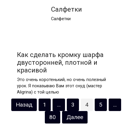
Салфетки
Салфетки
Как сделать кромку шарфа
двусторонней, плотной и
красивой
Это очень коротенький, но очень полезный
урок. Я показываю Вам этот снуд (мастер
Aligrina) с той целью
Пагинация
Назад
1
…
3
4
5
…
записей
80
Далее